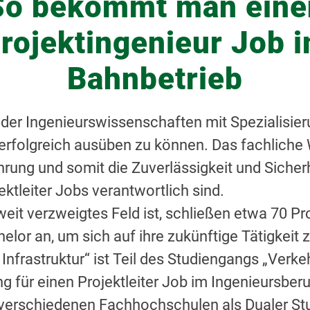
So bekommt man eine
rojektingenieur Job 
Bahnbetrieb
er Ingenieurswissenschaften mit Spezialisieru
rfolgreich ausüben zu können. Das fachliche W
rung und somit die Zuverlässigkeit und Sicherh
ektleiter Jobs verantwortlich sind.
weit verzweigtes Feld ist, schließen etwa 70 P
r an, um sich auf ihre zukünftige Tätigkeit zu
 Infrastruktur“ ist Teil des Studiengangs „Ver
 für einen Projektleiter Job im Ingenieursberu
verschiedenen Fachhochschulen als Dualer St