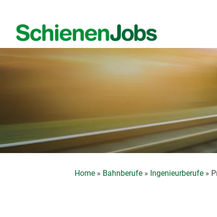
Zum
Inhalt
springen
Home
»
Bahnberufe
»
Ingenieurberufe
»
P