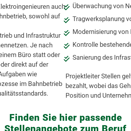
Überwachung von N
Elektroingenieuren auch
ahnbetrieb, sowohl auf
Tragwerksplanung v
Modernisierung von
ieb und Infrastruktur
Kontrolle bestehend
enennetzen. Je nach
 einem Büro statt oder
Sanierung des Infras
er direkt auf der
 Aufgaben wie
Projektleiter Stellen g
ozesse im Bahnbetrieb
bezahlt, wobei das Geh
alitätsstandards.
Position und Unternehm
Finden Sie hier passende
Stellenangebote zum Beruf