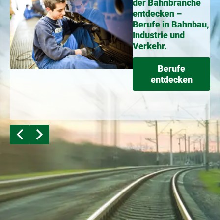
Berufsleben –
Ausbildung in der
Schienenbranche
Ausbildung
finden