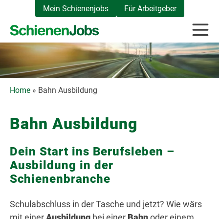
Zum
Mein Schienenjobs
Für Arbeitgeber
Inhalt
springen
Home
»
Bahn Ausbildung
Bahn Ausbildung
Dein Start ins Berufsleben –
Ausbildung in der
Schienenbranche
Schulabschluss in der Tasche und jetzt? Wie wärs
mit einer
Ausbildung
bei einer
Bahn
oder einem