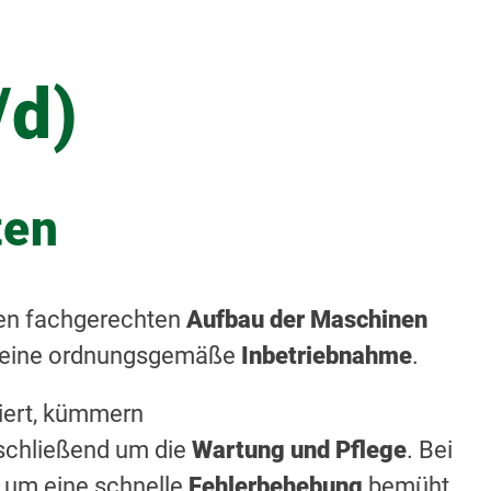
/d)
ten
nen fachgerechten
Aufbau der Maschinen
 eine ordnungsgemäße
Inbetriebnahme
.
liert, kümmern
chließend um die
Wartung und Pflege
. Bei
e um eine schnelle
Fehlerbehebung
bemüht.