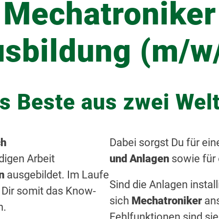
Mechatroniker
sbildung (m/w
s Beste aus zwei Wel
ch
Dabei sorgst Du für ei
digen Arbeit
und Anlagen
sowie für
n
ausgebildet. Im Laufe
Sind die Anlagen instal
 Dir somit das Know-
sich
Mechatroniker
ans
n.
Fehlfunktionen sind si