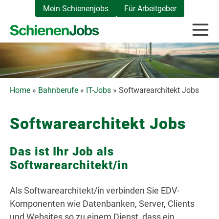
Zum
Mein Schienenjobs
Für Arbeitgeber
Inhalt
springen
Home
»
Bahnberufe
»
IT-Jobs
»
Softwarearchitekt Jobs
Softwarearchitekt Jobs
Das ist Ihr Job als
Softwarearchitekt/in
Als Softwarearchitekt/in verbinden Sie EDV-
Komponenten wie Datenbanken, Server, Clients
und Websites so zu einem Dienst, dass ein