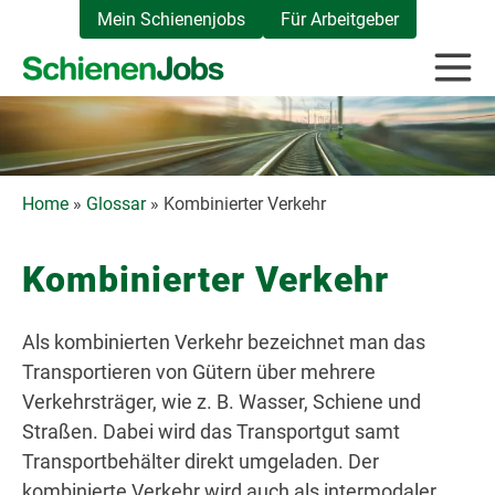
Zum
Mein Schienenjobs
Für Arbeitgeber
Inhalt
springen
Home
»
Glossar
»
Kombinierter Verkehr
Kombinierter Verkehr
Als kombinierten Verkehr bezeichnet man das
Transportieren von Gütern über mehrere
Verkehrsträger, wie z. B. Wasser, Schiene und
Straßen. Dabei wird das Transportgut samt
Transportbehälter direkt umgeladen. Der
kombinierte Verkehr wird auch als intermodaler