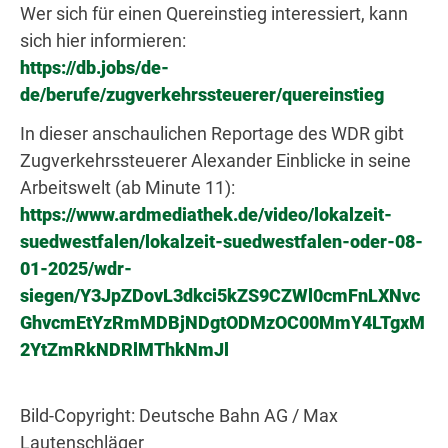
Wer sich für einen Quereinstieg interessiert, kann
sich hier informieren:
https://db.jobs/de-
de/berufe/zugverkehrssteuerer/quereinstieg
In dieser anschaulichen Reportage des WDR gibt
Zugverkehrssteuerer Alexander Einblicke in seine
Arbeitswelt (ab Minute 11):
https://www.ardmediathek.de/video/lokalzeit-
suedwestfalen/lokalzeit-suedwestfalen-oder-08-
01-2025/wdr-
siegen/Y3JpZDovL3dkci5kZS9CZWl0cmFnLXNvc
GhvcmEtYzRmMDBjNDgtODMzOC00MmY4LTgxM
2YtZmRkNDRlMThkNmJl
Bild-Copyright: Deutsche Bahn AG / Max
Lautenschläger