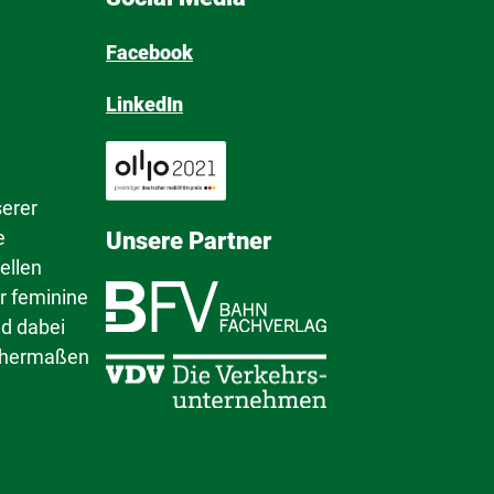
Facebook
LinkedIn
serer
e
Unsere Partner
ellen
r feminine
nd dabei
ichermaßen