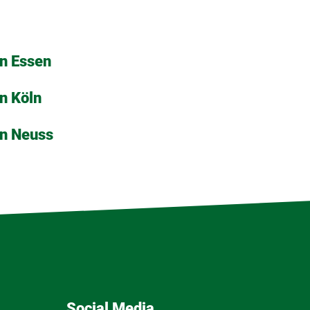
in Essen
n Köln
in Neuss
Social Media