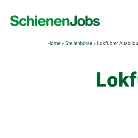
Zum
Inhalt
springen
Home
»
Stellenbörse
»
Lokführer Ausbild
Lokf