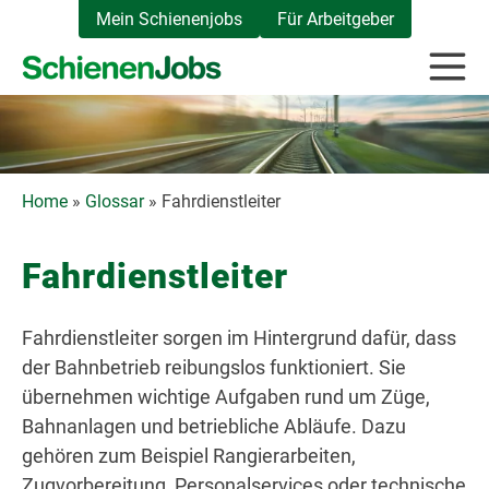
Zum
Mein Schienenjobs
Für Arbeitgeber
Inhalt
springen
Home
»
Glossar
»
Fahrdienstleiter
Fahrdienstleiter
Fahrdienstleiter sorgen im Hintergrund dafür, dass
der Bahnbetrieb reibungslos funktioniert. Sie
übernehmen wichtige Aufgaben rund um Züge,
Bahnanlagen und betriebliche Abläufe. Dazu
gehören zum Beispiel Rangierarbeiten,
Zugvorbereitung, Personalservices oder technische