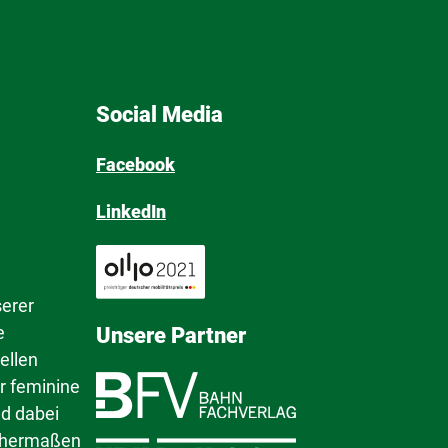
Social Media
Facebook
LinkedIn
serer
e
Unsere Partner
ellen
r feminine
nd dabei
ichermaßen