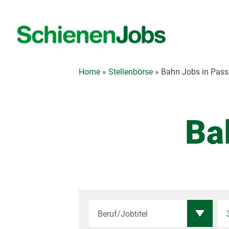
Zum
Inhalt
springen
Home
»
Stellenbörse
»
Bahn Jobs in Pas
Ba