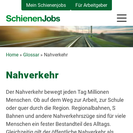
Zum
Mein Schienenjobs
Für Arbeitgeber
Inhalt
springen
Home
»
Glossar
»
Nahverkehr
Nahverkehr
Der Nahverkehr bewegt jeden Tag Millionen
Menschen. Ob auf dem Weg zur Arbeit, zur Schule
oder quer durch die Region. Regionalbahnen, S
Bahnen und andere Nahverkehrszüge sind für viele
Menschen ein fester Bestandteil des Alltags.
Gleichzeitig gilt der öffentliche Nahverkehr als