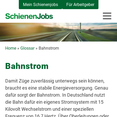
Zum
Mein Schienenjobs
Für Arbeitgeber
Inhalt
springen
Home
»
Glossar
»
Bahnstrom
Bahnstrom
Damit Züge zuverlässig unterwegs sein können,
braucht es eine stabile Energieversorgung. Genau
dafür sorgt der Bahnstrom. In Deutschland nutzt
die Bahn dafür ein eigenes Stromsystem mit 15
Kilovolt Wechselstrom und einer speziellen
Frequenz von 16,7 Hertz. Über Oberleitungen oder